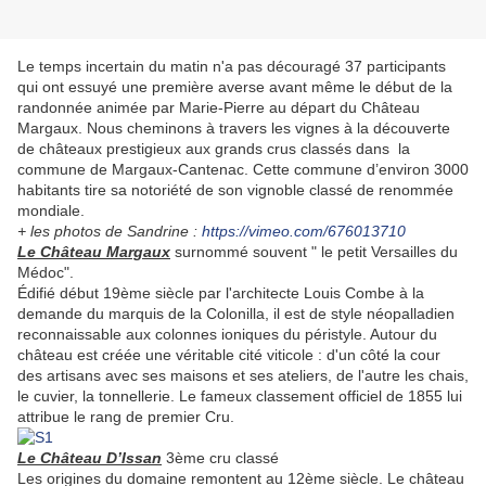
Le temps incertain du matin n'a pas découragé 37 participants
qui ont essuyé une première averse avant même le début de la
randonnée animée par Marie-Pierre au départ du Château
Margaux. Nous cheminons à travers les vignes à la découverte
de châteaux prestigieux aux grands crus classés dans la
commune de Margaux-Cantenac. Cette commune d’environ 3000
habitants tire sa notoriété de son vignoble classé de renommée
mondiale.
+ les photos de Sandrine :
https://vimeo.com/676013710
Le
Château Margaux
surnommé souvent " le petit Versailles du
Médoc".
Édifié début 19ème siècle par l'architecte Louis Combe à la
demande du marquis de la Colonilla, il est de style néopalladien
reconnaissable aux colonnes ioniques du péristyle. Autour du
château est créée une véritable cité viticole : d'un côté la cour
des artisans avec ses maisons et ses ateliers, de l'autre les chais,
le cuvier, la tonnellerie. Le fameux classement officiel de 1855 lui
attribue le rang de premier Cru.
Le Château D’Issan
3ème cru classé
Les origines du domaine remontent au 12ème siècle. Le château