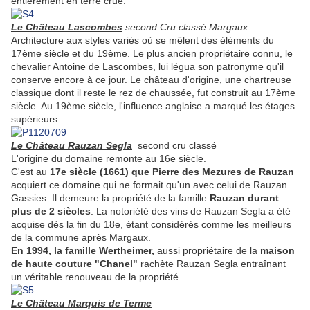
entièrement en terre crue.
Le Château Lascombes
second Cru classé Margaux
Architecture aux styles variés où se mêlent des éléments du
17ème siècle et du 19ème. Le plus ancien propriétaire connu, le
chevalier Antoine de Lascombes, lui légua son patronyme qu'il
conserve encore à ce jour. Le château d'origine, une chartreuse
classique dont il reste le rez de chaussée, fut construit au 17ème
siècle. Au 19ème siècle, l'influence anglaise a marqué les étages
supérieurs.
Le Château Rauzan Segla
second cru classé
L'origine du domaine remonte au 16e siècle.
C'est au
17e siècle (1661) que Pierre des Mezures de Rauzan
acquiert ce domaine qui ne formait qu'un avec celui de Rauzan
Gassies. Il demeure la propriété de la famille
Rauzan durant
plus de 2 siècles
. La notoriété des vins de Rauzan Segla a été
acquise dès la fin du 18e, étant considérés comme les meilleurs
de la commune après Margaux.
En 1994, la famille Wertheimer,
aussi propriétaire de la
maison
de haute couture "Chanel"
rachète Rauzan Segla entraînant
un véritable renouveau de la propriété.
Le Château Marquis de Terme