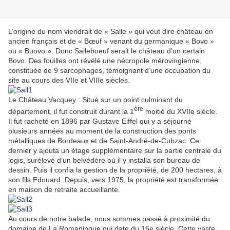
L’origine du nom viendrait de « Salle » qui veut dire château en
ancien français et de « Bœuf » venant du germanique « Bovo »
ou « Buovo ». Donc Salleboeuf serait le château d’un certain
Bovo. Des fouilles ont révélé une nécropole mérovingienne,
constituée de 9 sarcophages, témoignant d’une occupation du
site au cours des VIIe et VIIIe siècles.
Le Château Vacquey : Situé sur un point culminant du
ère
département, il fut construit durant la 1
moitié du XVIIe siècle.
Il fut racheté en 1896 par Gustave Eiffel qui y a séjourné
plusieurs années au moment de la construction des ponts
métalliques de Bordeaux et de Saint-André-de-Cubzac. Ce
dernier y ajouta un étage supplémentaire sur la partie centrale du
logis, surélevé d’un belvédère où il y installa son bureau de
dessin. Puis il confia la gestion de la propriété, de 200 hectares, à
son fils Edouard. Depuis, vers 1975, la propriété est transformée
en maison de retraite accueillante.
Au cours de notre balade, nous sommes passé à proximité du
domaine de La Romaningue qui date du 16e siècle. Cette vaste