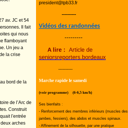
president@tpb33.fr
----------
27 av. JC et 54
Vidéos des randonnées
ersonnes. Il fait
roites qui nous
---------
que flamboyant
pe. Un jeu a
A lire :
Article de
e la crise
seniorsreporters.bordeaux
----------
Marche rapide le samedi
au bord de la
(voir programme) (6-6,5 km/h)
oire de l’Arc de
Ses bienfaits :
es. Construit
- Renforcement des membres inférieurs (muscles des
uait l'entrée
jambes, fessiers), des abdos et muscles spinaux.
s deux arches
- Affinement de la silhouette, par une pratique