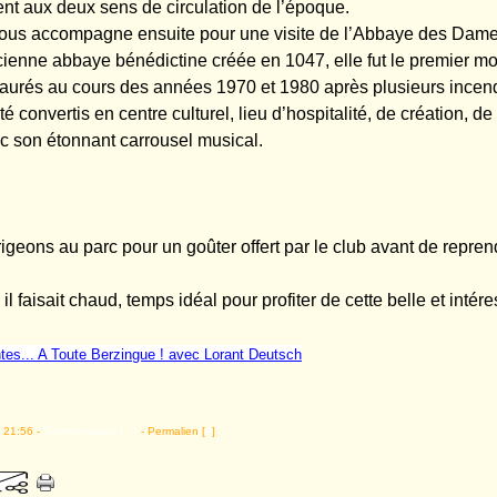
nt aux deux sens de circulation de l’époque.
ous accompagne ensuite pour une visite de l’Abbaye des Dame
cienne abbaye bénédictine créée en 1047, elle fut le premier m
urés au cours des années 1970 et 1980 après plusieurs incend
été convertis en centre culturel, lieu d’hospitalité, de création, de
c son étonnant carrousel musical.
igeons au parc pour un goûter offert par le club avant de repren
, il faisait chaud, temps idéal pour profiter de cette belle et intére
intes... A Toute Berzingue ! avec Lorant Deutsch
 21:56 -
Commentaires [
…
]
- Permalien [
#
]