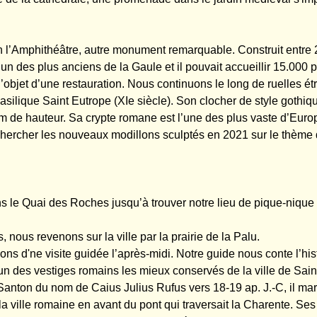
on l’Amphithéâtre, autre monument remarquable. Construit entre 
l’un des plus anciens de la Gaule et il pouvait accueillir 15.000 p
’objet d’une restauration. Nous continuons le long de ruelles ét
asilique Saint Eutrope (XIe siècle). Son clocher de style gothi
m de hauteur. Sa crypte romane est l’une des plus vaste d’Euro
chercher les nouveaux modillons sculptés en 2021 sur le thème d
 le Quai des Roches jusqu’à trouver notre lieu de pique-nique 
, nous revenons sur la ville par la prairie de la Palu.
ns d'ne visite guidée l’après-midi. Notre guide nous conte l’hist
n des vestiges romains les mieux conservés de la ville de Saint
Santon du nom de Caius Julius Rufus vers 18-19 ap. J.-C, il marq
la ville romaine en avant du pont qui traversait la Charente. Se