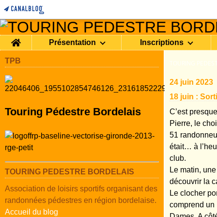
Home
Présentation
Inscriptions
TPB
TOURING PEDEST
24 juin 2023
18 juin : Sor
Touring Pédestre Bordelais
C’est presque 
Pierre, le choi
51 randonneur
était… à l’heu
club.
Le matin, une
TOURING PEDESTRE BORDELAIS
découvrir la c
Association de loisirs sportifs organisant des
Le clocher po
randonnées pédestres en région bordelaise.
comprend un b
Accueil du blog
Dames. A côté