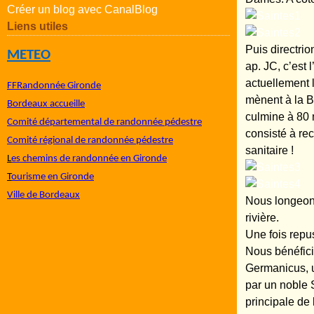
Créer un blog avec CanalBlog
Liens utiles
Puis directri
METEO
ap. JC, c’est 
actuellement l
FFRandonnée Gironde
mènent à la B
Bordeaux accueille
culmine à 80 
Comité départemental de randonnée pédestre
consisté à re
Comité régional de randonnée pédestre
sanitaire !
L
es chemins de randonnée en Gironde
T
ourisme en Gironde
Ville de Bordeaux
Nous longeons
rivière.
Une fois repus
Nous bénéficio
Germanicus, u
par un noble 
principale de 