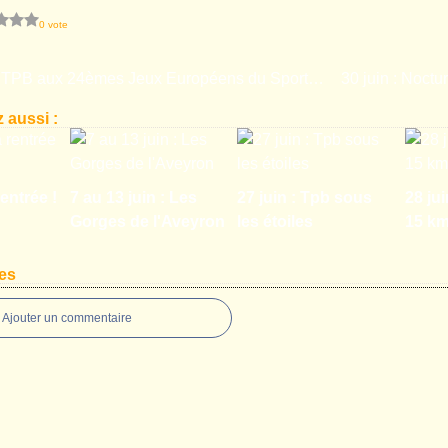
0 vote
16 juin : Le TPB aux 24èmes Jeux Européens du Sport en Entreprise
 aussi :
entrée !
7 au 13 juin : Les
27 juin : Tpb sous
28 jui
Gorges de l'Aveyron
les étoiles
15 k
es
Ajouter un commentaire