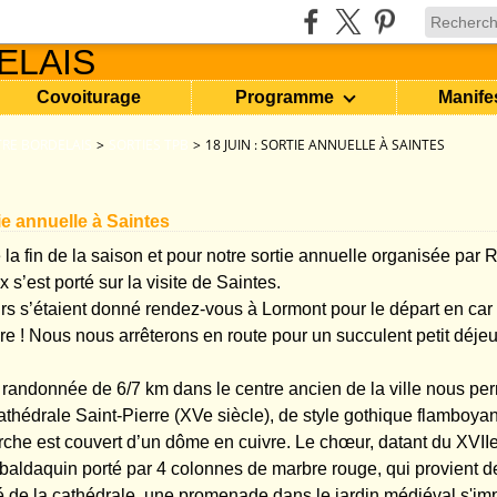
Covoiturage
Programme
Manife
RE BORDELAIS
>
SORTIES TPB
>
18 JUIN : SORTIE ANNUELLE À SAINTES
tie annuelle à Saintes
la fin de la saison et pour notre sortie annuelle organisée par 
x s’est porté sur la visite de Saintes.
s s’étaient donné rendez-vous à Lormont pour le départ en car 
re ! Nous nous arrêterons en route pour un succulent petit déjeun
 randonnée de 6/7 km dans le centre ancien de la ville nous pe
athédrale Saint-Pierre (XVe siècle), de style gothique flamboyant,
rche est couvert d’un dôme en cuivre. Le chœur, datant du XVIIe
aldaquin porté par 4 colonnes de marbre rouge, qui provient d
 de la cathédrale, une promenade dans le jardin médiéval s'im