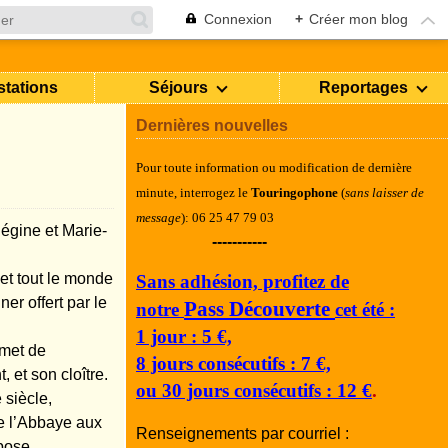
Connexion
+
Créer mon blog
stations
Séjours
Reportages
Dernières nouvelles
Pour toute information ou modification de dernière
minute, i
nterrogez le
Touringophone
(
sans laisser de
message
): 06 25 47 79 03
Régine et Marie-
-----------
et tout le monde
Sans adhésion, profitez de
er offert par le
Pass Découverte
notre
cet été :
1 jour : 5 €,
rmet de
8 jours consécutifs : 7 €,
 et son cloître.
ou 30 jours consécutifs : 12 €
.
 siècle,
e l’Abbaye aux
Renseignements par courriel :
pose.