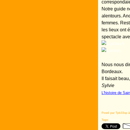
correspondaie
Notre guide n
alentours. An
femmes. Resta
les lieux ont 
spectacle ave
Nous nous dir
Bordeaux.
Il faisait beau
Sylvie
L'histoire de Sa
Posté par Tpb33sp à
Tags:
Saintes