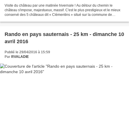
Visite du château par une matinée hivernale ! Au détour du chemin le
château s'impose, majestueux, massif. C'est le plus prestigieux et le mieux
conservé des 5 châteaux dit « Clémentins » situé sur la commune de
Mazères, classé aux monuments historiques...
Rando en pays sauternais - 25 km - dimanche 10
avril 2016
Publié le 29/04/2016 à 15:59
Par
RVALADIE