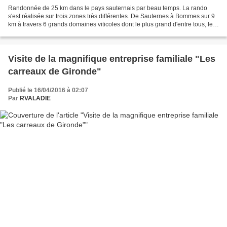
Randonnée de 25 km dans le pays sauternais par beau temps. La rando
s'est réalisée sur trois zones très différentes. De Sauternes à Bommes sur 9
km à travers 6 grands domaines viticoles dont le plus grand d'entre tous, le
château Yquem, ses 102 hectares...
Visite de la magnifique entreprise familiale "Les
carreaux de Gironde"
Publié le 16/04/2016 à 02:07
Par
RVALADIE