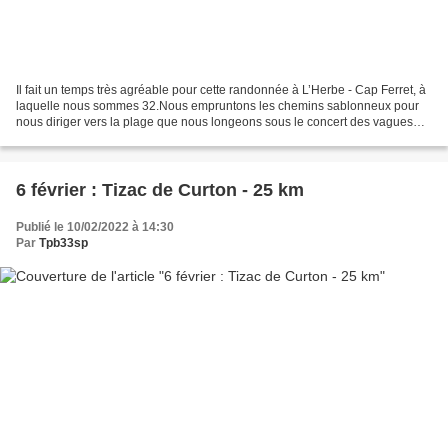
Il fait un temps très agréable pour cette randonnée à L’Herbe - Cap Ferret, à
laquelle nous sommes 32.Nous empruntons les chemins sablonneux pour
nous diriger vers la plage que nous longeons sous le concert des vagues
(ne surtout pas manquer l’exposition...
6 février : Tizac de Curton - 25 km
Publié le 10/02/2022 à 14:30
Par
Tpb33sp