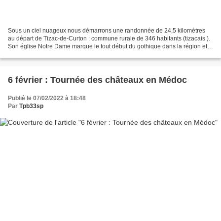
Sous un ciel nuageux nous démarrons une randonnée de 24,5 kilomètres
au départ de Tizac-de-Curton : commune rurale de 346 habitants (tizacais ).
Son église Notre Dame marque le tout début du gothique dans la région et
possède l’un des plus anciens porches...
6 février : Tournée des châteaux en Médoc
Publié le 07/02/2022 à 18:48
Par
Tpb33sp