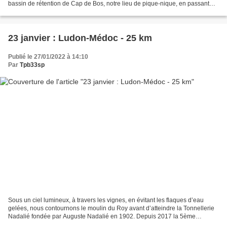
bassin de rétention de Cap de Bos, notre lieu de pique-nique, en passant
par le moulin de Noès à Pessac,...
23 janvier : Ludon-Médoc - 25 km
Publié le 27/01/2022 à 14:10
Par
Tpb33sp
Sous un ciel lumineux, à travers les vignes, en évitant les flaques d’eau
gelées, nous contournons le moulin du Roy avant d’atteindre la Tonnellerie
Nadalié fondée par Auguste Nadalié en 1902. Depuis 2017 la 5ème
génération est à la tête de cette entreprise...