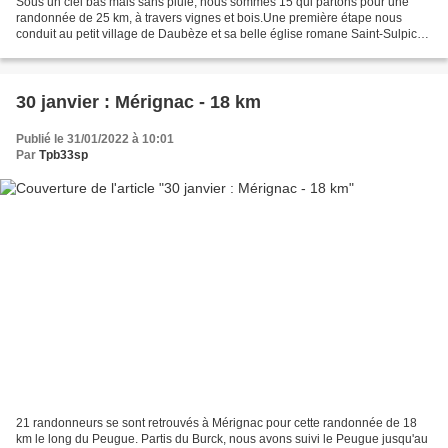
Sous un ciel bas mais sans pluie, nous sommes 15 qui partons pour une
randonnée de 25 km, à travers vignes et bois.Une première étape nous
conduit au petit village de Daubèze et sa belle église romane Saint-Sulpice,
profondément transformée au cours des...
30 janvier : Mérignac - 18 km
Publié le 31/01/2022 à 10:01
Par
Tpb33sp
21 randonneurs se sont retrouvés à Mérignac pour cette randonnée de 18
km le long du Peugue. Partis du Burck, nous avons suivi le Peugue jusqu'au