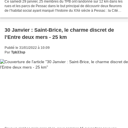
Ce samedi 29 janvier, 25 membres du TPB ont randonné sur 12 km dans les
rues et les parcs de Pessac dans le but principal de découvrir deux fleurons
de l’habitat social ayant marqué l’histoire du XXè siècle à Pessac : la Cité
Frugès-Le Corbusier (années...
30 Janvier : Saint-Brice, le charme discret de
l’Entre deux mers - 25 km
Publié le 31/01/2022 à 10:09
Par
Tpb33sp