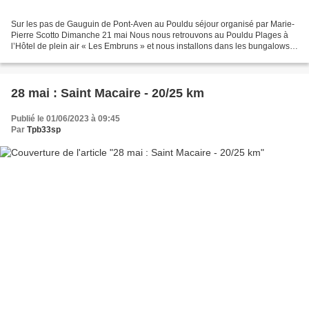
Sur les pas de Gauguin de Pont-Aven au Pouldu séjour organisé par Marie-
Pierre Scotto Dimanche 21 mai Nous nous retrouvons au Pouldu Plages à
l’Hôtel de plein air « Les Embruns » et nous installons dans les bungalows
tout confort. Il nous reste un peu...
28 mai : Saint Macaire - 20/25 km
Publié le 01/06/2023 à 09:45
Par
Tpb33sp