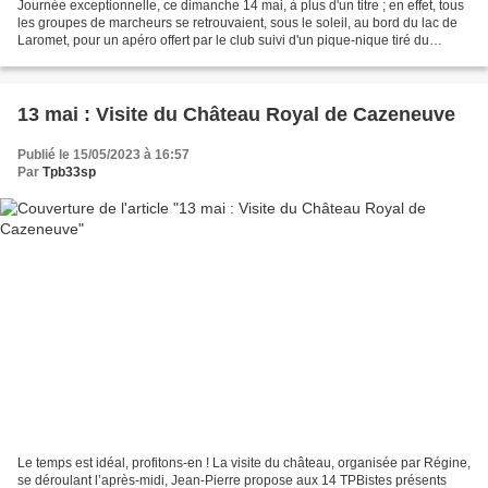
Journée exceptionnelle, ce dimanche 14 mai, à plus d'un titre ; en effet, tous
les groupes de marcheurs se retrouvaient, sous le soleil, au bord du lac de
Laromet, pour un apéro offert par le club suivi d'un pique-nique tiré du
sac.Merci à Anne-Marie,...
13 mai : Visite du Château Royal de Cazeneuve
Publié le 15/05/2023 à 16:57
Par
Tpb33sp
Le temps est idéal, profitons-en ! La visite du château, organisée par Régine,
se déroulant l’après-midi, Jean-Pierre propose aux 14 TPBistes présents