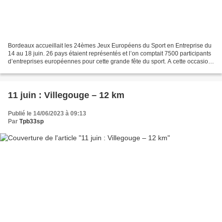
Bordeaux accueillait les 24èmes Jeux Européens du Sport en Entreprise du
14 au 18 juin. 26 pays étaient représentés et l’on comptait 7500 participants
d’entreprises européennes pour cette grande fête du sport. A cette occasion
le TPB a été sollicité pour...
11 juin : Villegouge – 12 km
Publié le 14/06/2023 à 09:13
Par
Tpb33sp