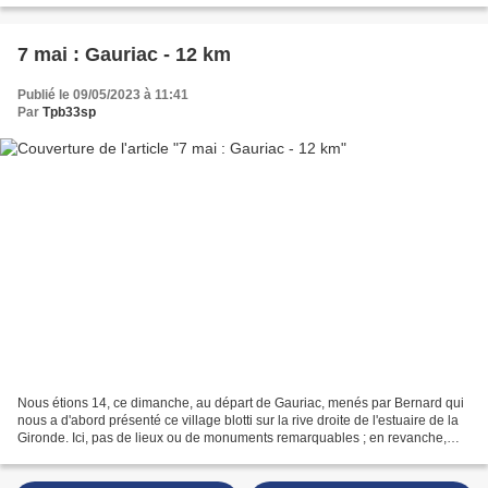
7 mai : Gauriac - 12 km
Publié le 09/05/2023 à 11:41
Par
Tpb33sp
Nous étions 14, ce dimanche, au départ de Gauriac, menés par Bernard qui
nous a d'abord présenté ce village blotti sur la rive droite de l'estuaire de la
Gironde. Ici, pas de lieux ou de monuments remarquables ; en revanche,
Bernard nous rappelle que...