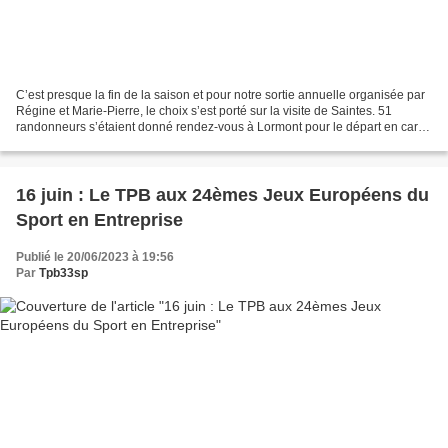
C’est presque la fin de la saison et pour notre sortie annuelle organisée par
Régine et Marie-Pierre, le choix s’est porté sur la visite de Saintes. 51
randonneurs s’étaient donné rendez-vous à Lormont pour le départ en car et
tout le monde était… à l’heure...
16 juin : Le TPB aux 24èmes Jeux Européens du
Sport en Entreprise
Publié le 20/06/2023 à 19:56
Par
Tpb33sp