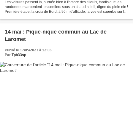
Les voitures passent la journée bien à l'ombre des tilleuls, tandis que les
randonneurs arpentent les sentiers sous un chaud soleil, digne du plein été !
Première étape, la croix de Bord, à 96 m d'altitude, la vue est superbe sur la
vallée de la Garonne...
14 mai : Pique-nique commun au Lac de
Laromet
Publié le 17/05/2023 à 12:06
Par
Tpb33sp