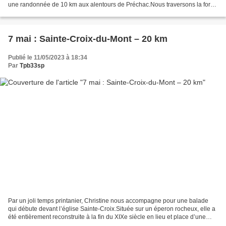
une randonnée de 10 km aux alentours de Préchac.Nous traversons la forêt
par une piste sablonneuse bordé...
7 mai : Sainte-Croix-du-Mont – 20 km
Publié le 11/05/2023 à 18:34
Par
Tpb33sp
Par un joli temps printanier, Christine nous accompagne pour une balade
qui débute devant l’église Sainte-Croix.Située sur un éperon rocheux, elle a
été entièrement reconstruite à la fin du XIXe siècle en lieu et place d’une
église romane du XIIe, rattachée...